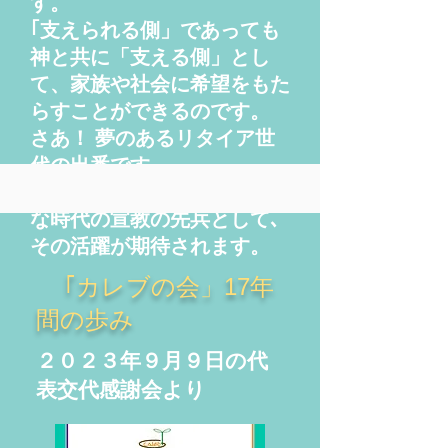
す。
｢支えられる側」であっても
神と共に「支える側」とし
て、家族や社会に希望をもた
らすことができるのです。
さあ！ 夢のあるリタイア世
代の出番です。
今後 ｢カレブの会｣は、
新た
な時代の宣教の先兵として､
その活躍が期待されます。
｢カレブの会」17年
間の歩み
２０２３年９月９日の代
表交代感謝会より