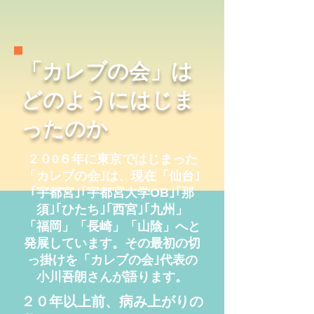
「カレブの会」は
どのようにはじま
ったのか
​２０0６年に東京ではじまった
「カレブの会｣は、現在「仙台｣
｢宇都宮｣｢宇都宮大学OB｣
｢那
須｣｢ひたち｣｢西宮｣｢九州」
「福岡」「長崎」「山陰」へと
発展しています。その最初の切
っ掛けを「カレブの会｣
代表の
小川吾朗さんが語ります。
２０年以上前、病み上がりの